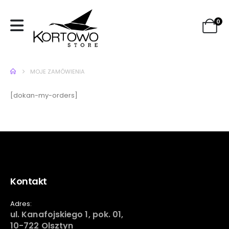
0
MOJE ZAMÓWIENIA
[dokan-my-orders]
Kontakt
Adres:
ul. Kanafojskiego 1, pok. 01,
10-722 Olsztyn