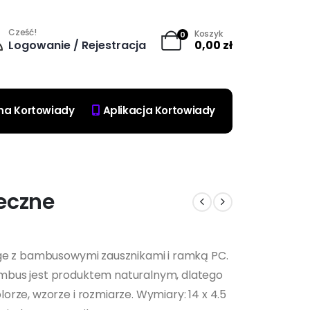
Cześć!
Koszyk
0
Logowanie / Rejestracja
0,00
zł
na Kortowiady
Aplikacja Kortowiady
eczne
age z bambusowymi zausznikami i ramką PC.
mbus jest produktem naturalnym, dlatego
rze, wzorze i rozmiarze. Wymiary: 14 x 4.5