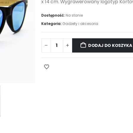
x 14 cm. Wygrawerowany logotyp Kortow
Dostępność:
Na stanie
Kategoria:
Gadżety i akcesoria
Okulary
DODAJ DO KOSZYKA
przeciwsłoneczne
quantity