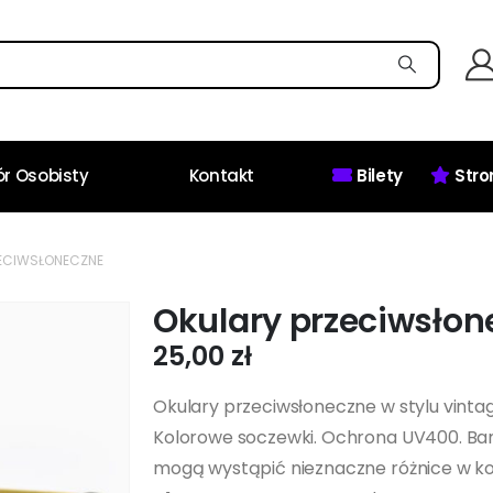
r Osobisty
Kontakt
Bilety
Stro
ECIWSŁONECZNE
Okulary przeciwsłon
25,00
zł
Okulary przeciwsłoneczne w stylu vint
Kolorowe soczewki. Ochrona UV400. Ba
mogą wystąpić nieznaczne różnice w kolo