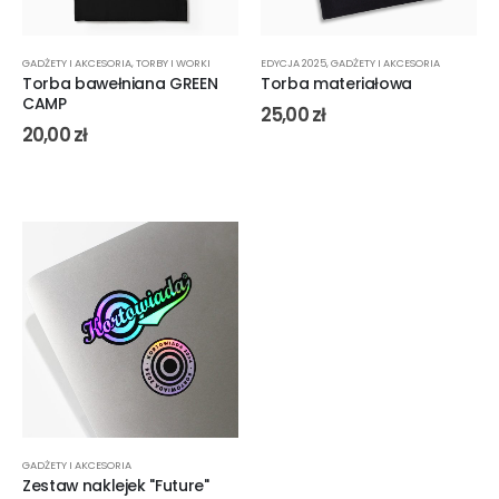
GADŻETY I AKCESORIA
,
TORBY I WORKI
EDYCJA 2025
,
GADŻETY I AKCESORIA
Torba bawełniana GREEN
Torba materiałowa
CAMP
25,00
zł
20,00
zł
GADŻETY I AKCESORIA
Zestaw naklejek "Future"