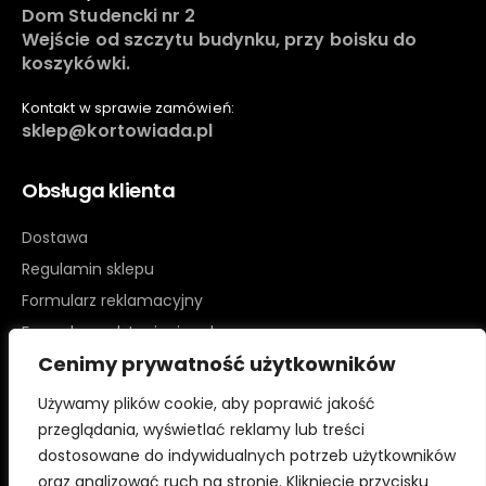
Dom Studencki nr 2
Wejście od szczytu budynku, przy boisku do
koszykówki.
Kontakt w sprawie zamówień:
sklep@kortowiada.pl
Obsługa klienta
Dostawa
Regulamin sklepu
Formularz reklamacyjny
Formularz odstąpienia od umowy
Cenimy prywatność użytkowników
Polityka prywatności
Kontakt
Używamy plików cookie, aby poprawić jakość
przeglądania, wyświetlać reklamy lub treści
dostosowane do indywidualnych potrzeb użytkowników
oraz analizować ruch na stronie. Kliknięcie przycisku