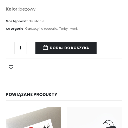
Kolor:
beżowy
Dostępność:
Na stanie
Kategorie:
Gadżety i akcesoria
,
Torby i worki
Worek
DODAJ DO KOSZYKA
z
jutowym
wykończeniem
quantity
POWIĄZANE PRODUKTY