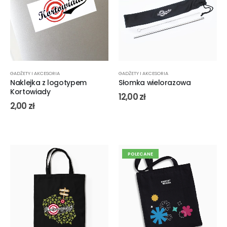
GADŻETY I AKCESORIA
GADŻETY I AKCESORIA
Naklejka z logotypem
Słomka wielorazowa
Kortowiady
12,00
zł
2,00
zł
POLECANE