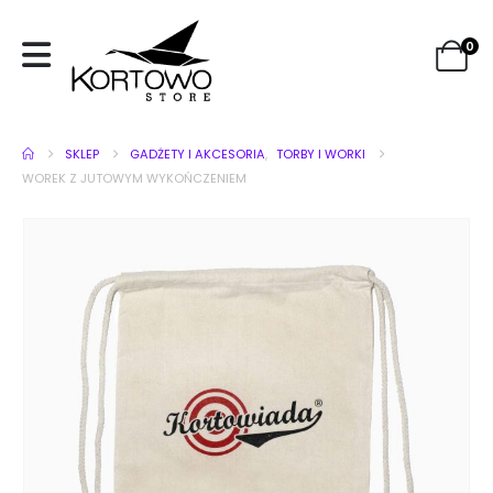
0
SKLEP
GADŻETY I AKCESORIA
,
TORBY I WORKI
WOREK Z JUTOWYM WYKOŃCZENIEM